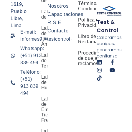
de Presión
Términos y
1619,
Nosotros
Condiciones
Pueblo
Laboratorio
Capacitaciones
de Masa
Libre,
Política de
Test &
R.S.E
Privacidad
Lima
Laboratorio
Control
Contacto
E-mail:
de
Libro de
Calibramos
Longitud y
informes9@testcontrol.com.pe
Reclamaciones
equipos,
Ángulo
Whatsapp:
generamos
Procedimiento
Laboratorio
confianza.
(+51) 913
de quejas y
de
839 494
reclamos
Temperatura
Teléfono:
Laboratorio
(+51)
de
913 839
Humedad
494
Laboratorio
de
Electricidad,
Tiempo y
Frecuencia
Laboratorio