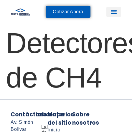
Cotizar Ahora
Detectore
de CH4
Contáctanos
Laboratorios
Mapa
Sobre
del sitio
nosotros
Av. Simón
Laboratorio
Bolivar
Inicio