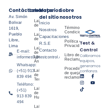
Contáctanos
Laboratorios
Mapa
Sobre
del sitio
nosotros
Av. Simón
Laboratorio
Bolivar
Inicio
de Presión
Términos y
1619,
Nosotros
Condiciones
Pueblo
Laboratorio
Capacitaciones
de Masa
Libre,
Política de
Test &
R.S.E
Privacidad
Lima
Laboratorio
Control
Contacto
E-mail:
de
Libro de
Calibramos
Longitud y
informes9@testcontrol.com.pe
Reclamaciones
equipos,
Ángulo
Whatsapp:
generamos
Procedimiento
Laboratorio
confianza.
(+51) 913
de quejas y
de
839 494
reclamos
Temperatura
Teléfono:
Laboratorio
(+51)
de
913 839
Humedad
494
Laboratorio