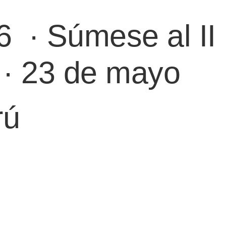
26
·
Súmese al II
· 23 de mayo
rú