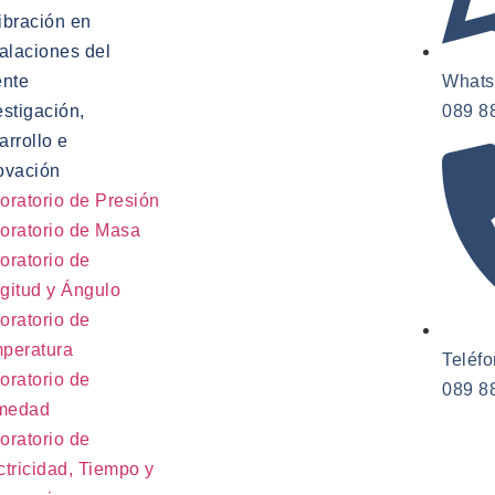
ibración en
talaciones del
ente
Whats
estigación,
089 8
arrollo e
ovación
oratorio de Presión
oratorio de Masa
oratorio de
gitud y Ángulo
oratorio de
peratura
Teléfo
oratorio de
089 8
medad
oratorio de
ctricidad, Tiempo y