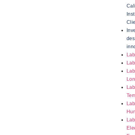
Cal
Ins
Cli
Inv
des
inn
Lab
Lab
Lab
Lon
Lab
Tem
Lab
Hu
Lab
Ele