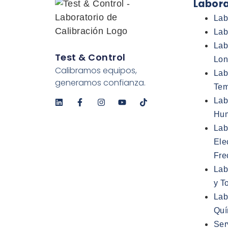
Labora
Lab
Lab
Lab
Test & Control
Lon
Calibramos equipos,
Lab
generamos confianza.
Tem
Lab
Hu
Lab
Ele
Fre
Lab
y T
Lab
Quí
Ser