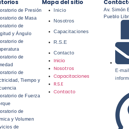
torios
Mapa del sitio
Contáct
Av. Simón B
Inicio
oratorio de Presión
Pueblo Libr
oratorio de Masa
Nosotros
oratorio de
Capacitaciones
gitud y Ángulo
oratorio de
R.S.E
peratura
Contacto
oratorio de
Inicio
medad
Nosotros
E-mail
oratorio de
Capacitaciones
infor
ctricidad, Tiempo y
R.S.E
cuencia
Contacto
oratorio de Fuerza
orque
oratorio de
mica y Volumen
vicios de