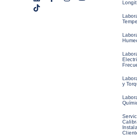
Longi
Labora
Tempe
Labora
Hume
Labora
Electr
Frecu
Labora
y Tor
Labora
Quími
Servic
Calibr
Instal
Client