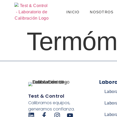
INICIO
NOSOTROS
Termóme
Labora
Labora
Test & Control
Calibramos equipos,
Labor
generamos confianza.
Labora