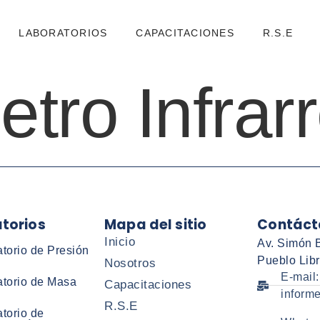
LABORATORIOS
CAPACITACIONES
R.S.E
tro Infrarr
torios
Mapa del sitio
Contáct
Inicio
Av. Simón B
torio de Presión
Pueblo Libr
Nosotros
E-mail:
atorio de Masa
Capacitaciones
inform
R.S.E
torio de