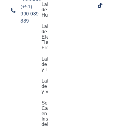
Laboratorio
(+51)
de
990 089
Humedad
889
Laboratorio
de
Electricidad,
Tiempo y
Frecuencia
Laboratorio
de Fuerza
y Torque
Laboratorio
de Química
y Volumen
Servicios de
Calibración
en
Instalaciones
del Cliente