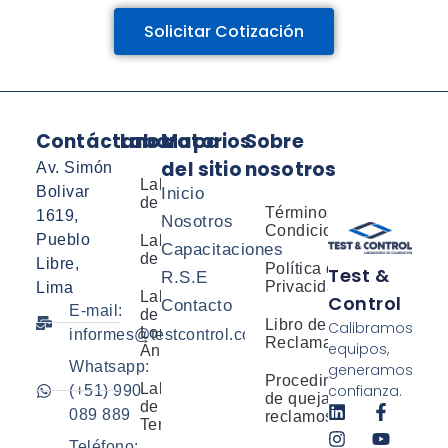
Solicitar Cotización
Contáctanos
Laboratorios
Mapa
Sobre
del sitio
nosotros
Av. Simón
Laboratorio
Bolivar
Inicio
de Presión
Términos y
1619,
Nosotros
Condiciones
Pueblo
Laboratorio
Capacitaciones
de Masa
Libre,
Política de
Test &
R.S.E
Privacidad
Lima
Laboratorio
Control
Contacto
E-mail:
de
Libro de
Calibramos
Longitud y
informes@testcontrol.com.pe
Reclamaciones
equipos,
Ángulo
Whatsapp:
generamos
Procedimiento
Laboratorio
confianza.
(+51) 990
de quejas y
de
089 889
reclamos
Temperatura
Teléfono: